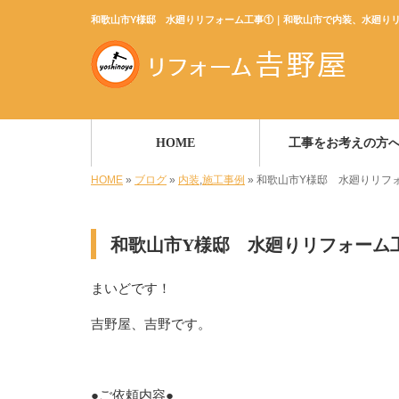
和歌山市Y様邸 水廻りリフォーム工事①｜和歌山市で内装、水廻り
HOME
工事をお考えの方
HOME
»
ブログ
»
内装
,
施工事例
»
和歌山市Y様邸 水廻りリフ
和歌山市Y様邸 水廻りリフォーム
まいどです！
吉野屋、吉野です。
●ご依頼内容●